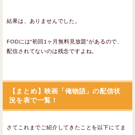
結果は、ありませんでした。
FODには“初回1ヶ月無料見放題”があるので、
配信されてないのは残念ですよね。
【まとめ】映画「俺物語」の配信状
況を表で一覧！
さてこれまでご紹介してきたことを以下にてま