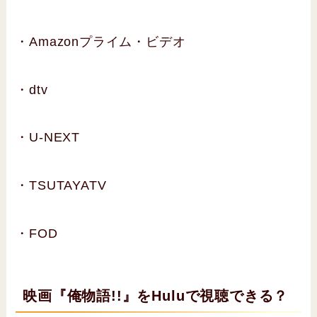
・Amazonプライム・ビデオ
・dtv
・U-NEXT
・TSUTAYATV
・FOD
映画『俺物語!!』をHuluで視聴できる？