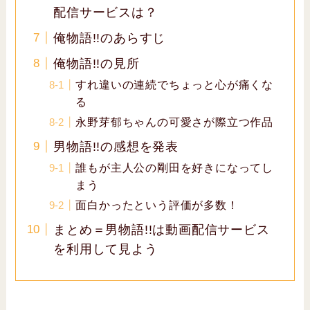
配信サービスは？
俺物語!!のあらすじ
俺物語!!の見所
すれ違いの連続でちょっと心が痛くな
る
永野芽郁ちゃんの可愛さが際立つ作品
男物語!!の感想を発表
誰もが主人公の剛田を好きになってし
まう
面白かったという評価が多数！
まとめ＝男物語!!は動画配信サービス
を利用して見よう