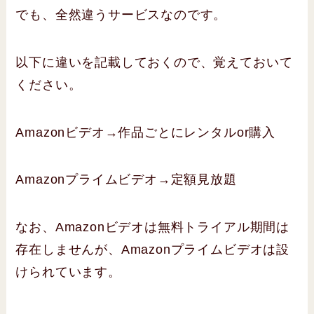
でも、全然違うサービスなのです。
以下に違いを記載しておくので、覚えておいて
ください。
Amazonビデオ→作品ごとにレンタルor購入
Amazonプライムビデオ→定額見放題
なお、Amazonビデオは無料トライアル期間は
存在しませんが、Amazonプライムビデオは設
けられています。