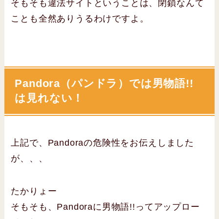
そもそも違法サイトということは、閉鎖なんて
ことも全然ありうるわけですよ。
Pandora（パンドラ）では男物語!!
は見れない！
上記で、Pandoraの危険性をお伝えしました
が、、、
たかりょー
そもそも、Pandoraに男物語!!ってアップロー