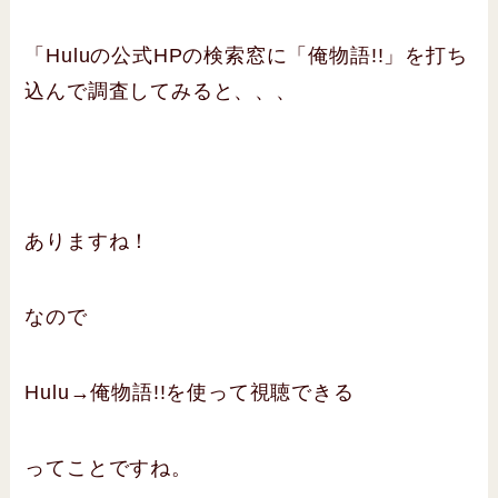
「Huluの公式HPの検索窓に「俺物語!!」を打ち
込んで調査してみると、、、
ありますね！
なので
Hulu→俺物語!!を使って視聴できる
ってことですね。