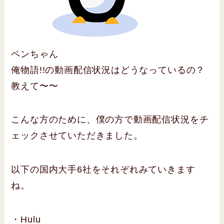
ペンちゃん
俺物語!!の動画配信状況はどうなっているの？
教えて〜〜
こんな方のために、僕の方で動画配信状況をチ
ェックさせていただきました。
以下の国内大手6社をそれぞれみていきます
ね。
・Hulu