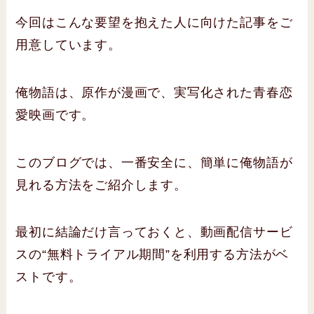
今回はこんな要望を抱えた人に向けた記事をご
用意しています。
俺物語は、原作が漫画で、実写化された青春恋
愛映画です。
このブログでは、一番安全に、簡単に俺物語が
見れる方法をご紹介します。
最初に結論だけ言っておくと、動画配信サービ
スの“無料トライアル期間”を利用する方法がベ
ストです。