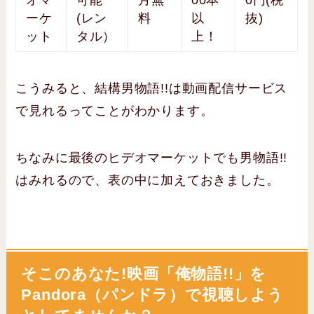
ーケ
(レン
料
以
抜)
ット
タル）
上！
こうみると、結構男物語!!は動画配信サービス
で見れるってことがわかります。
ちなみに最後のヒデオマーケットでも男物語!!
はみれるので、表の中に加えておきました。
そこのあなた!映画「俺物語!!」を
Pandora（パンドラ）で視聴しよう