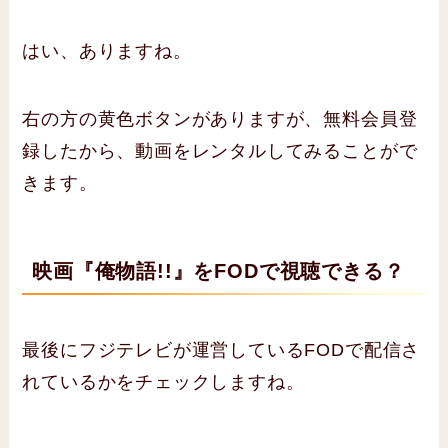
はい、ありますね。
右の方の黄色ボタンがありますが、無料会員登
録したから、動画をレンタルしてみることがで
きます。
映画『俺物語!!』をFODで視聴できる？
最後にフジテレビが運営しているFODで配信さ
れているかをチェックしますね。