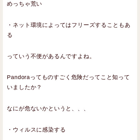
めっちゃ荒い
・ネット環境によってはフリーズすることもあ
る
っていう不便があるんですよね。
Pandoraってものすごく危険だってこと知って
いましたか？
なにが危ないかというと、、、
・ウィルスに感染する