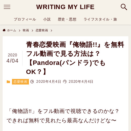
WRITING MY LIFE
プロフィール
小説
歴史・思想
ライフスタイル・旅
ホーム
映画
恋愛映画
青春恋愛映画『俺物語!!』を無料
フル動画で見る方法は？
2020
4/04
【Pandora(パンドラ)でも
OK？】
2020年4月4日
2020年4月4日
恋愛映画
「俺物語!!」をフル動画で視聴できるのかな？
できれば無料で見れたら最高なんだけどな〜