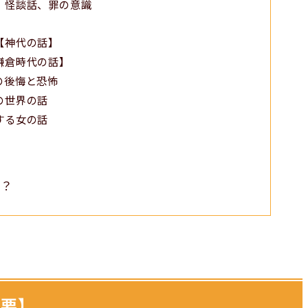
。怪談話、罪の意識
【神代の話】
鎌倉時代の話】
の後悔と恐怖
の世界の話
する女の話
？
の？
概要】