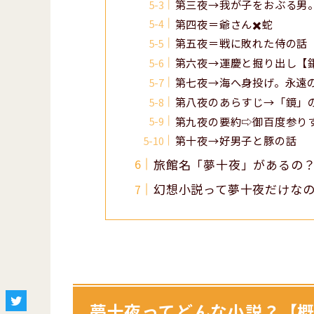
第三夜→我が子をおぶる男
第四夜＝爺さん✖️蛇
第五夜＝戦に敗れた侍の話
第六夜→運慶と掘り出し【
第七夜→海へ身投げ。永遠
第八夜のあらすじ→「鏡」
第九夜の要約⇨御百度参り
第十夜→好男子と豚の話
旅館名「夢十夜」があるの
幻想小説って夢十夜だけな
夢十夜
ってどんな小説？【