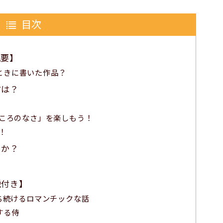
目次
概要】
ときに書いた作品？
方は？
どころのなさ」を楽しもう！
！
うか？
説付き】
待ち続けるロマンチックな話
する侍