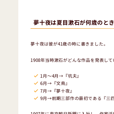
夢十夜は夏目漱石が何歳のと
夢十夜は彼が41歳の時に書きました。
1908年当時漱石がどんな作品を発表し
1月〜4月→『坑夫』
6月→『文鳥』
7月→『夢十夜』
9月→前期三部作の最初である『三
1907年に東京朝日新聞に入社し、作家