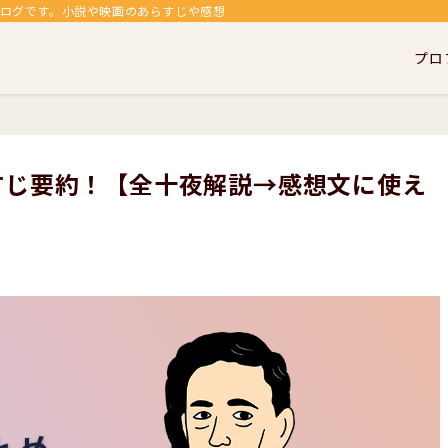
ブログです。小説や映画のあらすじや感想、考察を中心に、個人的な趣味である
プロ
すじ要約！【全十夜解説→感想文に使え