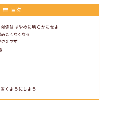
目次
間関係ははやめに明らかにせよ
読みたくなくなる
動き出す前
素
る
を省くようにしよう