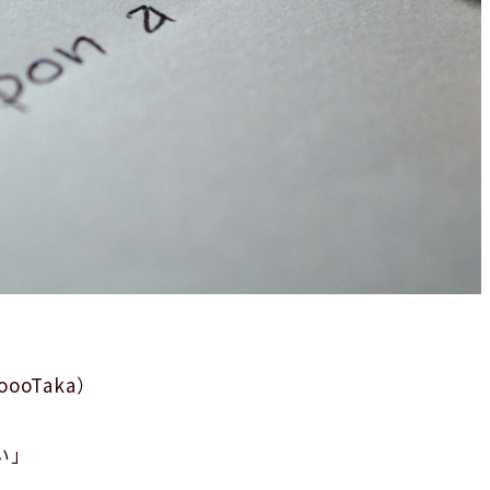
oTaka）
い」